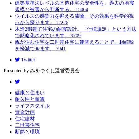
建築基準法レベルの木造住宅の安全性を、過去の地震
規模と被害から判断する。
15004
ウイルスの感染力を抑える漆喰。その効果を科学的視
点から探ります。
12226
木造2階建て住宅の耐震設計。「仕様規定」という方法
で簡略化されています。
9709
親が住む住宅を二世帯住宅に建替えることで、相続税
を軽減できます。
7941
Twitter
Presented by みをつくし運営委員会
健康と住まい
耐久性と耐震
ライフスタイル
資金計画
住宅建材
二世帯住宅
断熱と環境