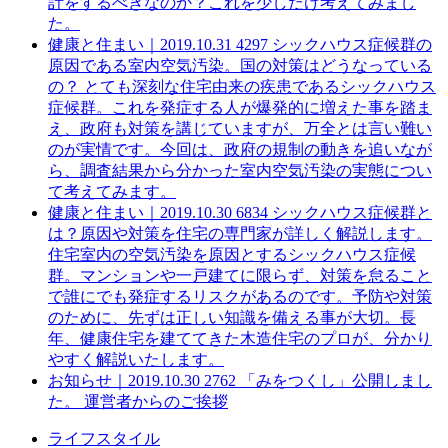
計をするべきなのか？これを少しだけ考えてみまし
た。
健康と住まい｜
2019.10.31
4297
シックハウス症候群の
原因である室内空気汚染。国の対策はどうなっている
の？
とても深刻な住宅由来の疾患であるシックハウス
症候群。これを発症する人が爆発的に増えた事を踏ま
え、政府も対策を講じていますが、万全とは言い難い
のが実情です。今回は、政府の規制の動きを追いなが
ら、調査結果から分かった室内空気汚染の実態につい
て考えてみます。
健康と住まい｜
2019.10.30
6834
シックハウス症候群と
は？原因や対策を住宅の専門家が詳しく解説します。
住宅室内の空気汚染を原因とするシックハウス症候
群。マンションや一戸建てに限らず、対策を怠ること
で誰にでも発症するリスクがあるのです。予防や対策
のために、先ずは正しい知識を備える事が大切。長
年、健康住宅を建ててきた木造住宅のプロが、分かり
やすく解説いたします。
お知らせ｜
2019.10.30
2762
「みをつくし」公開しまし
た。
運営者からのご挨拶
ライフスタイル