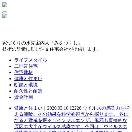
家づくりの水先案内人「みをつくし」
技術の研鑽に励む注文住宅会社が提供します。
ライフスタイル
二世帯住宅
住宅建材
健康と住まい
断熱と環境
耐久性と耐震
資金計画
健康と住まい｜
2020.03.10
12226
ウイルスの感染力を抑
える漆喰。その効果を科学的視点から探ります。
冬に
なると猛威を振るうインフルエンザ。風邪も直接的な
原因の大半がウイルス感染です。今回は、ウイルスの