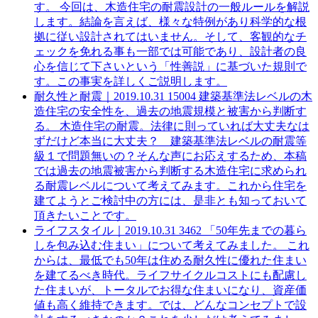
す。
今回は、木造住宅の耐震設計の一般ルールを解説
します。結論を言えば、様々な特例があり科学的な根
拠に従い設計されてはいません。そして、客観的なチ
ェックを免れる事も一部では可能であり、設計者の良
心を信じて下さいという「性善説」に基づいた規則で
す。この事実を詳しくご説明します。
耐久性と耐震｜
2019.10.31
15004
建築基準法レベルの木
造住宅の安全性を、過去の地震規模と被害から判断す
る。
木造住宅の耐震。法律に則っていれば大丈夫なは
ずだけど本当に大丈夫？ 建築基準法レベルの耐震等
級１で問題無いの？そんな声にお応えするため、本稿
では過去の地震被害から判断する木造住宅に求められ
る耐震レベルについて考えてみます。これから住宅を
建てようとご検討中の方には、是非とも知っておいて
頂きたいことです。
ライフスタイル｜
2019.10.31
3462
「50年先までの暮ら
しを包み込む住まい」について考えてみました。
これ
からは、最低でも50年は住める耐久性に優れた住まい
を建てるべき時代。ライフサイクルコストにも配慮し
た住まいが、トータルでお得な住まいになり、資産価
値も高く維持できます。では、どんなコンセプトで設