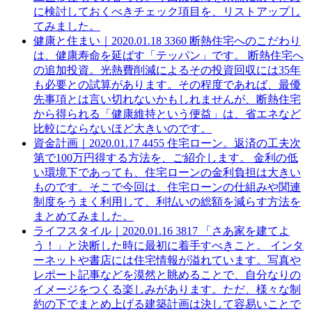
に検討しておくべきチェック項目を、リストアップし
てみました。
健康と住まい｜
2020.01.18
3360
断熱住宅へのこだわり
は、健康寿命を延ばす「テッパン」です。
断熱住宅へ
の追加投資。光熱費削減によるその投資回収には35年
も必要との試算があります。その程度であれば、最優
先事項とは言い切れないかもしれませんが、断熱住宅
から得られる「健康維持という便益」は、省エネなど
比較にならないほど大きいのです。
資金計画｜
2020.01.17
4455
住宅ローン。返済の工夫次
第で100万円得する方法を、ご紹介します。
金利の低
い環境下であっても、住宅ローンの金利負担は大きい
ものです。そこで今回は、住宅ローンの仕組みや関連
制度をうまく利用して、利払いの総額を減らす方法を
まとめてみました。
ライフスタイル｜
2020.01.16
3817
「さあ家を建てよ
う！」と決断した時に最初に着手すべきこと。
インタ
ーネットや書店には住宅情報が溢れています。写真や
レポート記事などを漠然と眺めることで、自分なりの
イメージをつくる楽しみがあります。ただ、様々な制
約の下でまとめ上げる建築計画は決して容易いことで