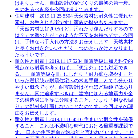
はありません。自由設計の家づくりの最初の第一歩。
そのあるべき姿を今回は考えてみます。
住宅建材｜
2019.11.25
5504
天然素材は耐久性に優れた
素材。お手入れも楽ですし家族の歴史も刻みます。
「天然素材は好きだけど、汚れたり傷んだりするので
は？」大勢の方がこのような不安をお持ちです。今回
は、手軽なお手入れの方法をお伝えします。天然素材
と長くお付き合いいただく一つのきっかけとなりまし
たら幸いです。
耐久性と耐震｜
2019.11.17
5234
耐震等級に加え科学的
視点から耐震を考えれば、「想定外」にも対応でき
る。
「耐震等級をⅢ」にしたり「耐力壁を増やす」と
いった選択肢が耐震住宅への常套手段。とても分かり
やすい概念ですが、耐震設計はそれほど単純ではあり
ません。真に追求すべきは、建物に加わる地震力を全
ての構造材に平等に分散すること、つまり「損な役回
り」の部材を計画しないことなのです。今回はその理
由をお伝えします。
耐久性と耐震｜
2019.11.16
4516
住まいの耐久性を確保
すること。これは不透明な時代における最重要課題で
す。
日本の住宅寿命が約30年と言われています。これ