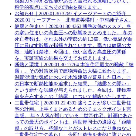
感染力を抑える性能があると言われる漆喰について、
科学的視点に立ちその理由を探ります。
お知らせ｜
2020.01.30
3269
イメージアートのご紹介
2020.01
リーフアート 北海道美瑛町・中村純子さん。
健康と住まい｜
2020.01.30
4363
断熱改修のススメ。冬
の寒い住まいの高血圧への影響をまとめました。
冬の
死亡者数は、それ以外の季節の約1.3倍。低い気温が血
圧に及ぼす影響が指摘されています。寒さは健康の大
敵。油断は禁物。今回は、低い室温と高血圧の関係
を、実証実験の結果を交えてお伝えします。
断熱と環境｜
2020.01.30
17764
木造住宅最大の難敵「結
露」。その対策次第で建物寿命は大幅に変わります。
温暖湿潤な気候において木造建築が普及した日本。こ
の日本で断熱性能を追求した結果、「結露との闘い」
という新たな試練が与えられました。今回は、建物寿
命を左右するこの「結露」について解説いたします。
二世帯住宅｜
2020.01.22
4392
迷うことが多い二世帯住
宅の計画。上手くまとめるためのチェックポイント完
全版。
年々人気が増している二世帯住宅。計画にあた
っての最大のポイントは、両世帯同士の適度な「距離
感」の取り方。些細なことがストレスになり兼ねない
二世帯住宅での暮らし。今回は後悔を未然に防ぐため