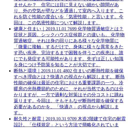
ませんか？ 住宅には目に見えない細かい隙間があ
り、外の空気が壁などを通過して室内へ入ります。こ
れを防ぐ性能の度合いを「気密性能」と言います。今
回は、この気密性能について解説します。
健康と住まい｜
2019.11.01
7699
化学物質過敏症とは？
症状と原因。シックハウス症候群との違いも。
化学物
質過敏症。それは身の回りにある様々な化学物質に
「微量に接触」するだけで、身体に様々な異常をきた
す恐い疾患。完治するまで困難を伴うこの疾患は、誰
にでも発症する可能性があります。先ずは正しい知識
を身につけ予防策を知ることが大切です。
断熱と環境｜
2019.11.01
4802
住まいの断熱性能を確保
すべき理由とは？快適さの視点から解説します。
断熱
性能の確保は最近の住宅における重要課題の一つ。冷
暖房の光熱費節約のために、それが当然であるのは分
かりますが、一方で過剰な対策はその分コストに跳ね
返ります。今回は、そもそもなぜ断熱性能を確保する
必要があるのかを、「快適さ」の視点から解説しま
す。
耐久性と耐震｜
2019.10.31
9709
木造2階建て住宅の耐震
設計。「仕様規定」という方法で簡略化されていま