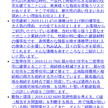
からの不透明な時代、一世代で寿命が尽きる短命の住
宅を建てることには、将来様々な負担を背負うリスク
があります。そこで今回は、耐久性の高い住まいをお
奨めしたい理由をお伝えします。
住宅建材｜
2019.11.11
4710
漆喰は仕上げ材の優等生。
大人気の理由、その全てをお伝えします。
お客様から
ご好評いただいている漆喰。当社が取り扱う上質なオ
ーガニック素材の中でも、性能が特に優れた建築材料
の優等生です。表情豊かな陰影を映す漆喰壁は住む人
の身体と心を優しく包み込み、日々の安らぎを提供し
てくれます。そんな漆喰を余すところなくご紹介した
いと思います。
二世帯住宅｜
2019.11.11
7941
親が住む住宅を二世帯住
宅に建替えることで、相続税を軽減できます。
親が住
む住宅を二世帯住宅に建て替えて、土地取得費用と相
続税の両方を節約する方が増えています。親名義の土
地を相続する時点で親と同居していれば適用される
「小規模宅地等の特例」を活用した賢い不動産取得。
この詳しい内容をご説明します。
断熱と環境｜
2019.11.02
6699
気密性能を考える。C値
（相当すき間面積）を判断する視点。
外で強風が吹い
ている時に隙間風が入ってきた。そんなご経験はあり