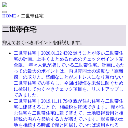
HOME
>
二世帯住宅
二世帯住宅
抑えておくべきポイントを解説します。
二世帯住宅｜
2020.01.22
4392
迷うことが多い二世帯住
宅の計画。上手くまとめるためのチェックポイント完
全版。
年々人気が増している二世帯住宅。計画にあた
っての最大のポイントは、両世帯同士の適度な「距離
感」の取り方。些細なことがストレスになり兼ねない
二世帯住宅での暮らし。今回は後悔を未然に防ぐため
に検討しておくべきチェック項目を、リストアップし
てみました。
二世帯住宅｜
2019.11.11
7940
親が住む住宅を二世帯住
宅に建替えることで、相続税を軽減できます。
親が住
む住宅を二世帯住宅に建て替えて、土地取得費用と相
続税の両方を節約する方が増えています。親名義の土
地を相続する時点で親と同居していれば適用される