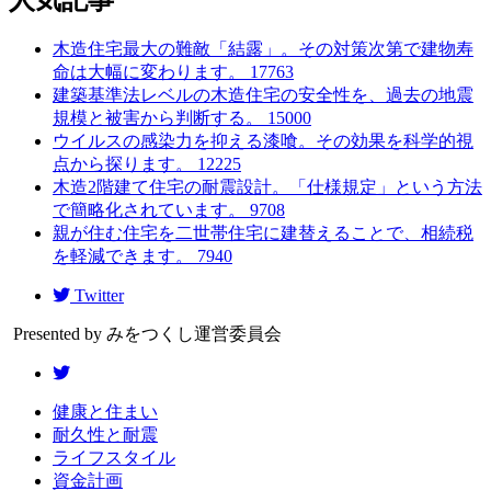
木造住宅最大の難敵「結露」。その対策次第で建物寿
命は大幅に変わります。
17763
建築基準法レベルの木造住宅の安全性を、過去の地震
規模と被害から判断する。
15000
ウイルスの感染力を抑える漆喰。その効果を科学的視
点から探ります。
12225
木造2階建て住宅の耐震設計。「仕様規定」という方法
で簡略化されています。
9708
親が住む住宅を二世帯住宅に建替えることで、相続税
を軽減できます。
7940
Twitter
Presented by みをつくし運営委員会
健康と住まい
耐久性と耐震
ライフスタイル
資金計画